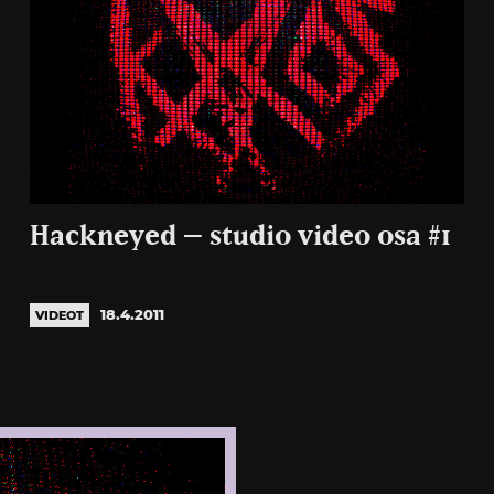
Hackneyed – studio video osa #1
18.4.2011
VIDEOT