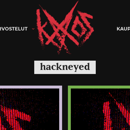
Kaaoszine
RVOSTELUT
KAU
hackneyed