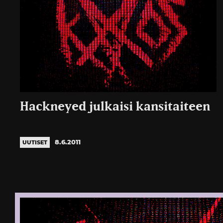
Hackneyed julkaisi kansitaiteen
8.6.2011
UUTISET