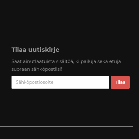
Tilaa uutiskirje
Saat ainutlaatuista sisältöä, kilpailuja sekä etuja
suoraan sähköpostiisi!