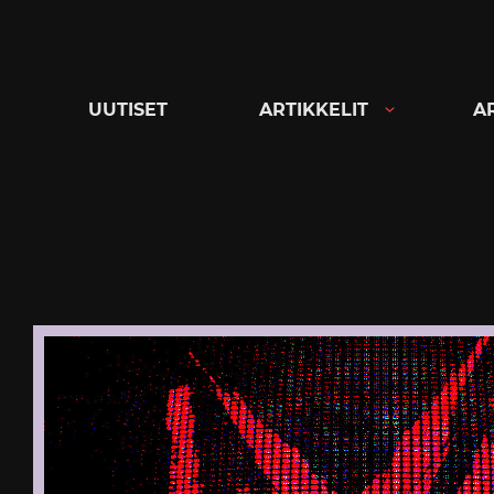
Siirry
suoraan
sisältöön
UUTISET
ARTIKKELIT
A