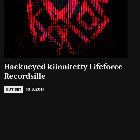
Hackneyed kiinnitetty Lifeforce
Recordsille
10.3.2011
UUTISET