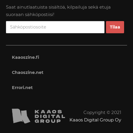
Saat ainutlaatuista sisältöä, kilpailuja sekä etuja
suoraan sähköpostiisi!
Kaaoszine.fi
Chaoszine.net
Errori.net
Copyright © 2021
Kaaos Digital Group Oy