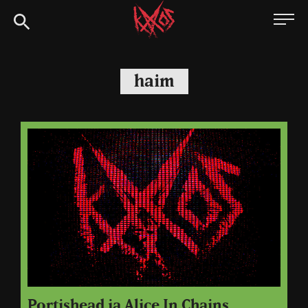
Siirry
Kaaoszine
suoraan
sisältöön
haim
Portishead ja Alice In Chains