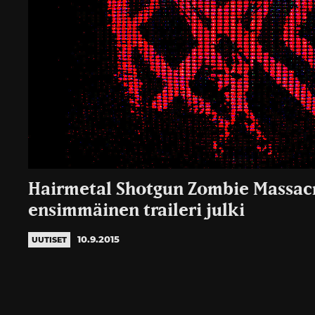
Hairmetal Shotgun Zombie Massac
ensimmäinen traileri julki
10.9.2015
UUTISET