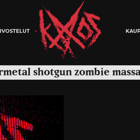
Kaaoszine
RVOSTELUT
KAU
rmetal shotgun zombie mass