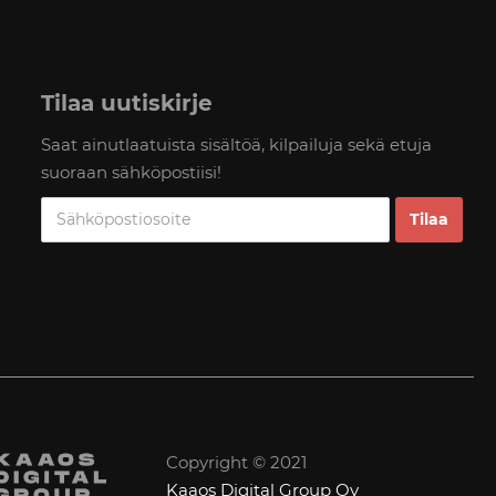
Tilaa uutiskirje
Saat ainutlaatuista sisältöä, kilpailuja sekä etuja
suoraan sähköpostiisi!
Copyright © 2021
Kaaos Digital Group Oy