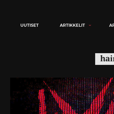
Siirry
suoraan
sisältöön
UUTISET
ARTIKKELIT
A
hai