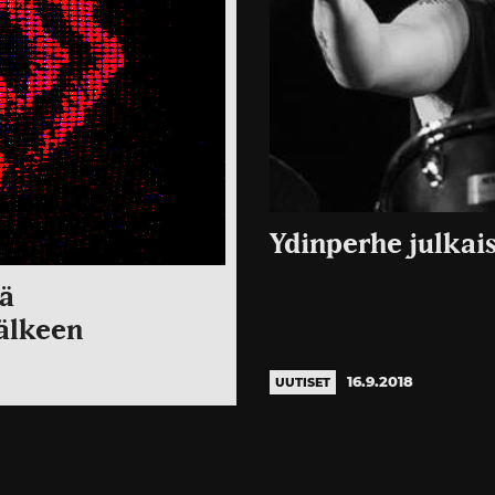
Ydinperhe julkais
tä
jälkeen
16.9.2018
UUTISET