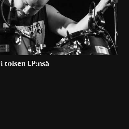
i toisen LP:nsä