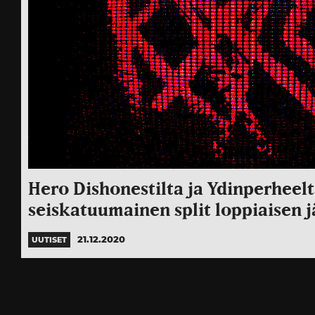
Hero Dishonestilta ja Ydinperheel
seiskatuumainen split loppiaisen 
21.12.2020
UUTISET