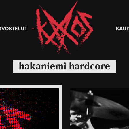
Kaaoszine
RVOSTELUT
KAU
hakaniemi hardcore