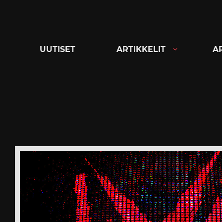
Siirry
suoraan
sisältöön
UUTISET
ARTIKKELIT
A