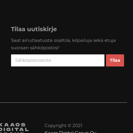
Tilaa uutiskirje
Saat ainutlaatuista sisältöä, kilpailuja sekä etuja
suoraan sähköpostiisi!
Copyright © 2021
Kaaos Digital Group Oy