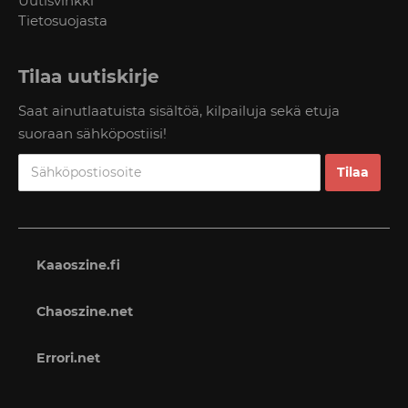
Uutisvinkki
Tietosuojasta
Tilaa uutiskirje
Saat ainutlaatuista sisältöä, kilpailuja sekä etuja
suoraan sähköpostiisi!
Kaaoszine.fi
Chaoszine.net
Errori.net