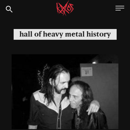
Siirry
Kaaoszine
suoraan
sisältöön
hall of heavy metal history