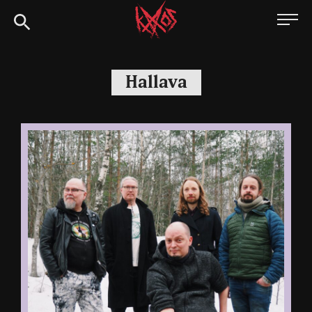
Siirry
Kaaoszine
suoraan
sisältöön
Hallava