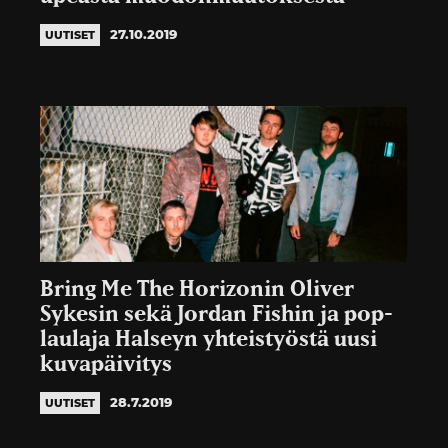
27.10.2019
UUTISET
Bring Me The Horizonin Oliver
Sykesin sekä Jordan Fishin ja pop-
laulaja Halseyn yhteistyöstä uusi
kuvapäivitys
28.7.2019
UUTISET