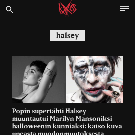
Siirry
Kaaoszine
suoraan
sisältöön
halsey
Popin supertähti Halsey
muuntautui Marilyn Mansoniksi
halloweenin kunniaksi: katso kuva
upeasta muodonmuutoksesta