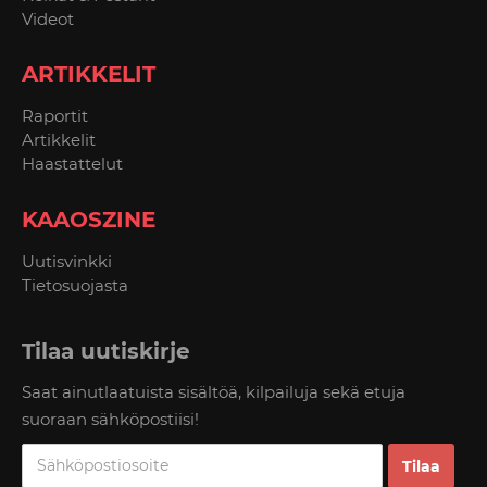
Videot
ARTIKKELIT
Raportit
Artikkelit
Haastattelut
KAAOSZINE
Uutisvinkki
Tietosuojasta
Tilaa uutiskirje
Saat ainutlaatuista sisältöä, kilpailuja sekä etuja
suoraan sähköpostiisi!