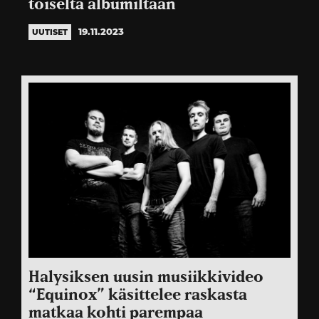
toiselta albumiltaan
19.11.2023
UUTISET
Halysiksen uusin musiikkivideo
“Equinox” käsittelee raskasta
matkaa kohti parempaa