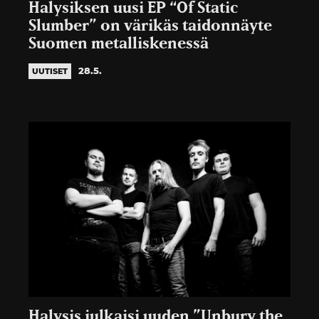
Halysiksen uusi EP “Of Static
Slumber” on värikäs taidonnäyte
Suomen metalliskenessä
28.5.
UUTISET
Halysis julkaisi uuden ”Unbury the