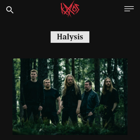
Siirry
Kaaoszine
suoraan
sisältöön
Halysis