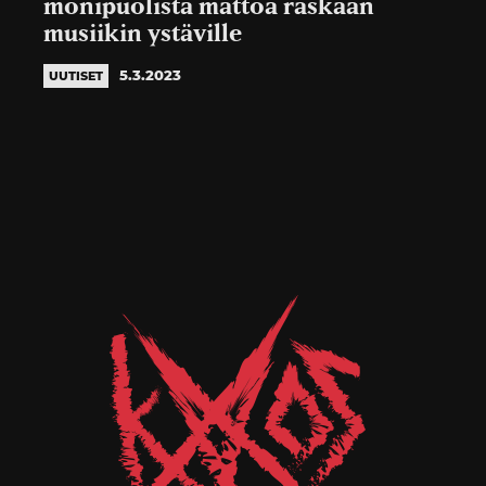
monipuolista mättöä raskaan
musiikin ystäville
5.3.2023
UUTISET