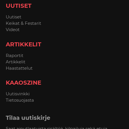
UUTISET
Uutiset
Keikat & Festarit
Videot
ARTIKKELIT
Raportit
Artikkelit
Haastattelut
KAAOSZINE
Uutisvinkki
Tietosuojasta
Tilaa uutiskirje
Saat ainutlaatuista sisältöä, kilpailuja sekä etuja