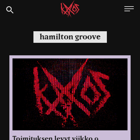
Siirry
Kaaoszine
suoraan
sisältöön
hamilton groove
Toimituksen levyt viikko 9