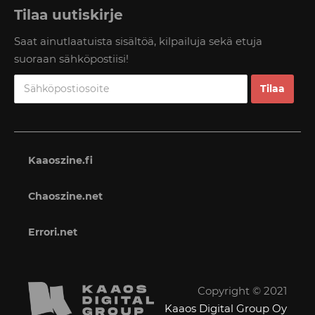
Tilaa uutiskirje
Saat ainutlaatuista sisältöä, kilpailuja sekä etuja
suoraan sähköpostiisi!
Kaaoszine.fi
Chaoszine.net
Errori.net
Copyright © 2021
Kaaos Digital Group Oy