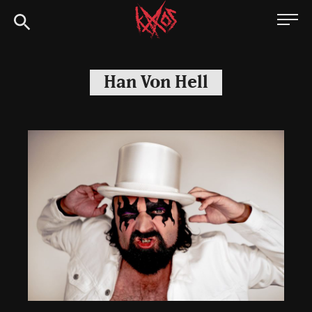
Siirry
Kaaoszine
suoraan
sisältöön
Han Von Hell