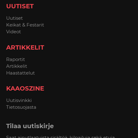
UUTISET
Uutiset
Keikat & Festarit
Videot
ARTIKKELIT
Raportit
Artikkelit
Haastattelut
KAAOSZINE
Uutisvinkki
Tietosuojasta
Tilaa uutiskirje
Saat ainutlaatuista sisältöä, kilpailuja sekä etuja