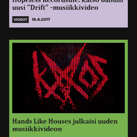
Hopeless Recordsille: katso bändin
uusi ”Drift” -musiikkivideo
18.6.2017
VIDEOT
Hands Like Houses julkaisi uuden
musiikkivideon