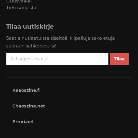
Uutisvinkki
Tietosuojasta
Tilaa uutiskirje
Saat ainutlaatuista sisältöä, kilpailuja sekä etuja
suoraan sähköpostiisi!
Kaaoszine.fi
Chaoszine.net
Errori.net