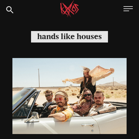
Siirry
Kaaoszine
suoraan
sisältöön
hands like houses