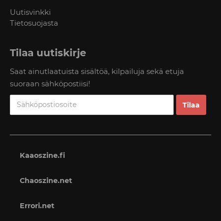
Uutisvinkki
Tietosuojasta
Tilaa uutiskirje
Saat ainutlaatuista sisältöä, kilpailuja sekä etuja
suoraan sähköpostiisi!
Kaaoszine.fi
Chaoszine.net
Errori.net