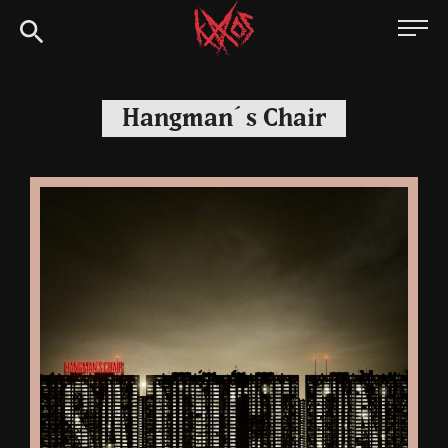
Siirry
Kaaoszine
suoraan
sisältöön
Hangman´s Chair