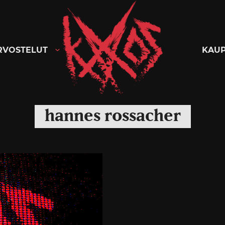
Kaaoszine
RVOSTELUT
KAU
hannes rossacher