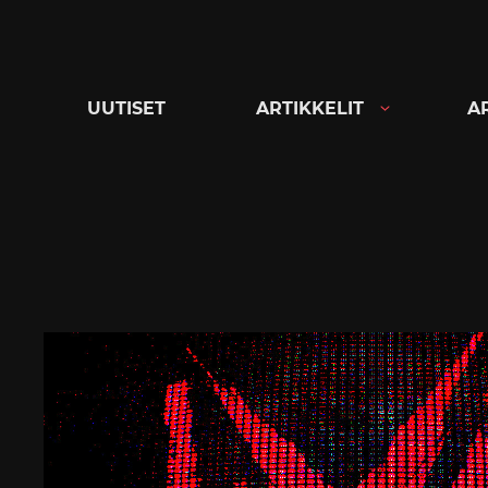
Siirry
suoraan
sisältöön
UUTISET
ARTIKKELIT
A