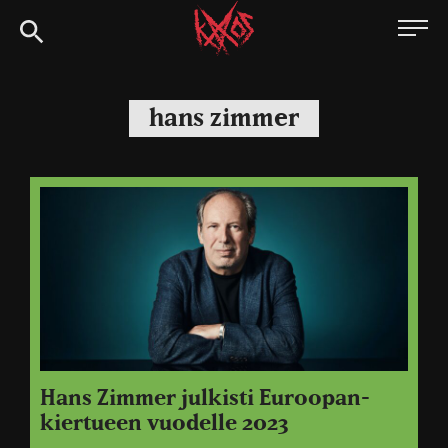
Siirry
Kaaoszine
suoraan
sisältöön
hans zimmer
Hans Zimmer julkisti Euroopan-
kiertueen vuodelle 2023