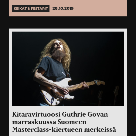
28.10.2019
KEIKAT & FESTARIT
Kitaravirtuoosi Guthrie Govan
marraskuussa Suomeen
Masterclass-kiertueen merkeissä