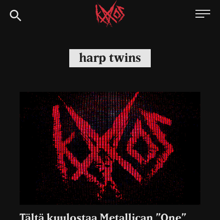
Siirry
Kaaoszine
suoraan
sisältöön
harp twins
Tältä kuulostaa Metallican ”One”