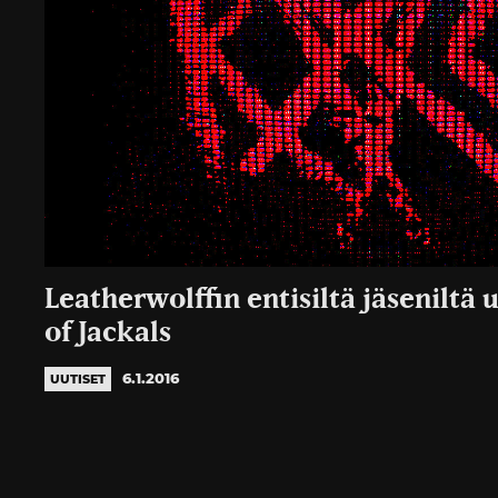
Leatherwolffin entisiltä jäseniltä 
of Jackals
6.1.2016
UUTISET