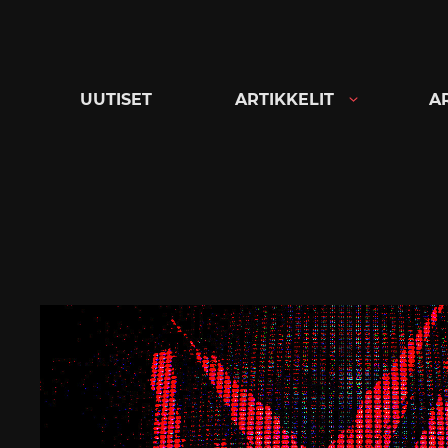
Siirry
suoraan
sisältöön
UUTISET
ARTIKKELIT
A