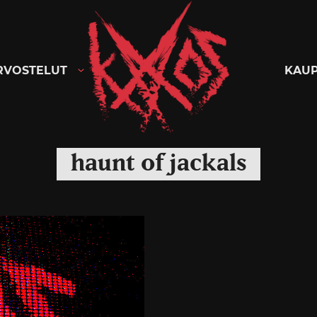
Kaaoszine
RVOSTELUT
KAU
haunt of jackals