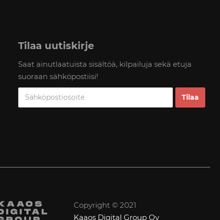
Tilaa uutiskirje
Saat ainutlaatuista sisältöä, kilpailuja sekä etuja
suoraan sähköpostiisi!
Copyright © 2021
Kaaos Digital Group Oy