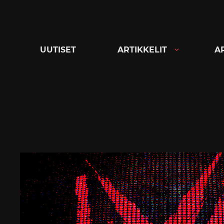
Siirry
suoraan
sisältöön
UUTISET
ARTIKKELIT
A