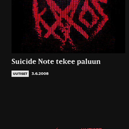
Suicide Note tekee paluun
3.6.2008
UUTISET