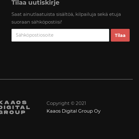
Tilaa uutiskirje
Saat ainutlaatuista sisältöä, kilpailuja sekä etuja
suoraan sähköpostiisi!
Copyright © 2021
Kaaos Digital Group Oy