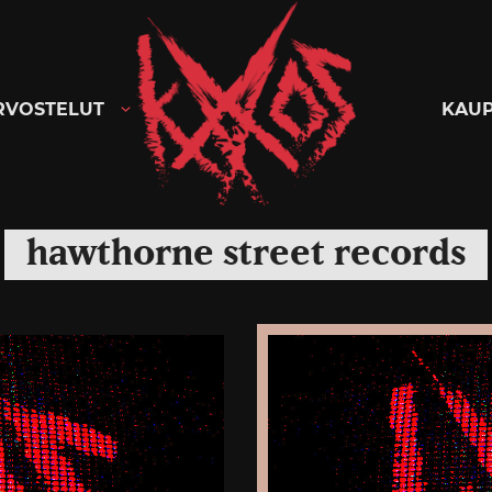
Kaaoszine
RVOSTELUT
KAU
hawthorne street records