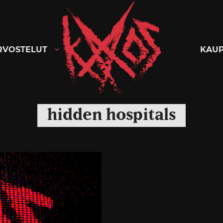
Kaaoszine
RVOSTELUT
KAU
hidden hospitals