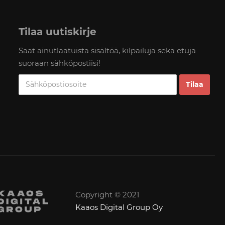
Tilaa uutiskirje
Saat ainutlaatuista sisältöä, kilpailuja sekä etuja
suoraan sähköpostiisi!
Copyright © 2021
Kaaos Digital Group Oy