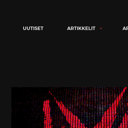
Siirry
suoraan
sisältöön
UUTISET
ARTIKKELIT
A