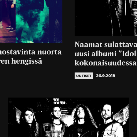
Naamat sulattava
nostavinta nuorta
uusi albumi ”Idol
ren hengissä
kokonaisuudess
26.9.2018
UUTISET