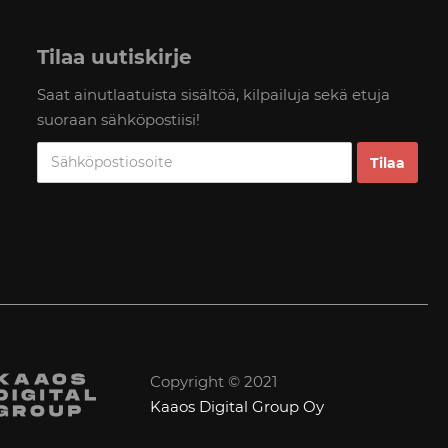
Tilaa uutiskirje
Saat ainutlaatuista sisältöä, kilpailuja sekä etuja
suoraan sähköpostiisi!
Copyright © 2021
Kaaos Digital Group Oy