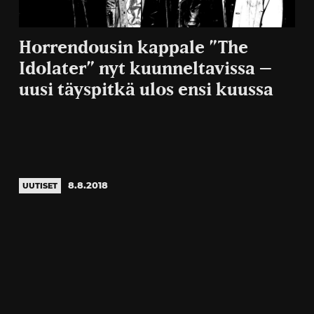
Horrendousin kappale ”The
Idolater” nyt kuunneltavissa –
uusi täyspitkä ulos ensi kuussa
8.8.2018
UUTISET