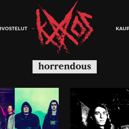
Kaaoszine
RVOSTELUT
KAU
horrendous