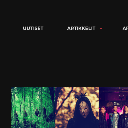
Siirry
suoraan
sisältöön
UUTISET
ARTIKKELIT
A