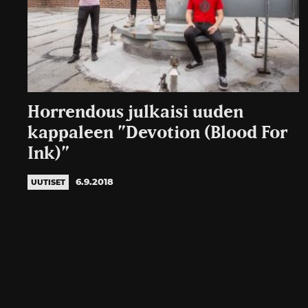
Horrendous julkaisi uuden
kappaleen ”Devotion (Blood For
Ink)”
6.9.2018
UUTISET