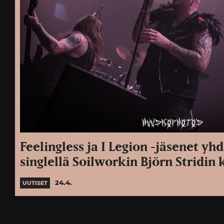
Feelingless ja I Legion -jäsenet yh
singlellä Soilworkin Björn Stridin
24.4.
UUTISET