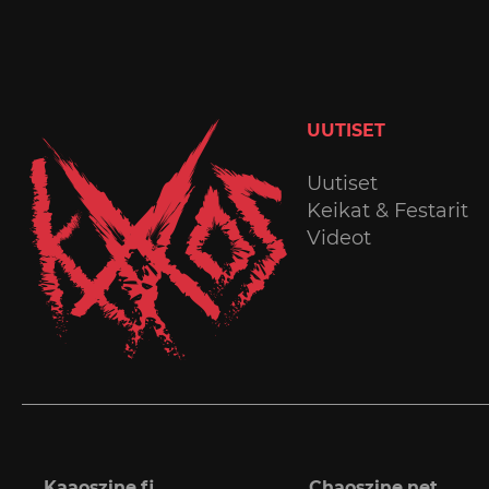
UUTISET
Uutiset
Keikat & Festarit
Videot
Kaaoszine.fi
Chaoszine.net