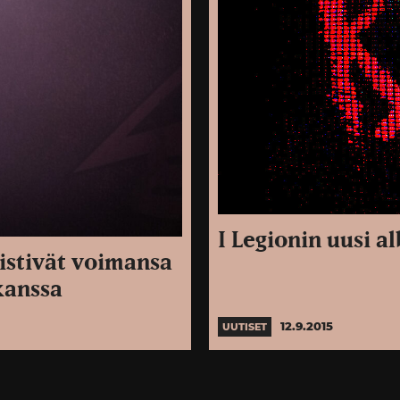
I Legionin uusi a
distivät voimansa
 kanssa
12.9.2015
UUTISET