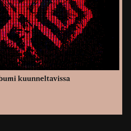
lbumi kuunneltavissa