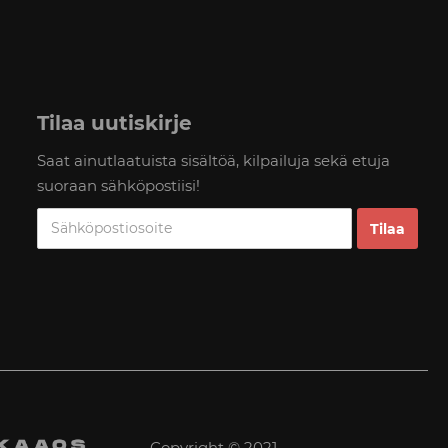
Tilaa uutiskirje
Saat ainutlaatuista sisältöä, kilpailuja sekä etuja
suoraan sähköpostiisi!
Copyright © 2021