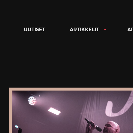
Siirry
suoraan
sisältöön
UUTISET
ARTIKKELIT
A