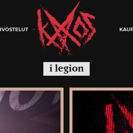
Kaaoszine
RVOSTELUT
KAU
i legion