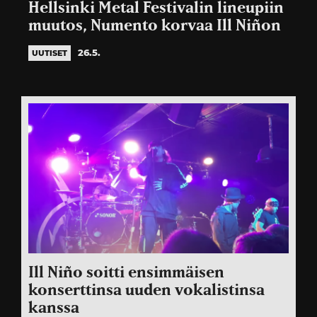
Hellsinki Metal Festivalin lineupiin
muutos, Numento korvaa Ill Niñon
26.5.
UUTISET
Ill Niño soitti ensimmäisen
konserttinsa uuden vokalistinsa
kanssa