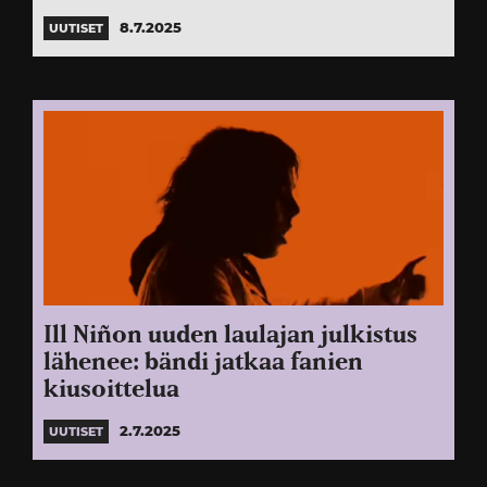
8.7.2025
UUTISET
Ill Niñon uuden laulajan julkistus
lähenee: bändi jatkaa fanien
kiusoittelua
2.7.2025
UUTISET