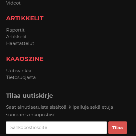
Videot
ARTIKKELIT
Raportit
Artikkelit
Haastattelut
KAAOSZINE
Uutisvinkki
Tietosuojasta
Tilaa uutiskirje
Saat ainutlaatuista sisältöä, kilpailuja sekä etuja
suoraan sähköpostiisi!