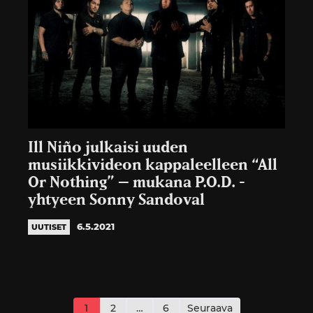
Ill Niño julkaisi uuden
musiikkivideon kappaleelleen “All
Or Nothing” – mukana P.O.D. -
yhtyeen Sonny Sandoval
6.5.2021
UUTISET
Artikkelien
sivutus
1
2
…
6
Seuraava