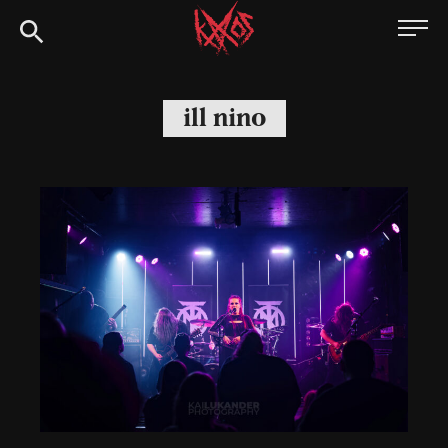
Siirry
Kaaoszine
suoraan
sisältöön
ill nino