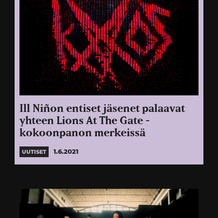
Ill Niñon entiset jäsenet palaavat
yhteen Lions At The Gate -
kokoonpanon merkeissä
1.6.2021
UUTISET