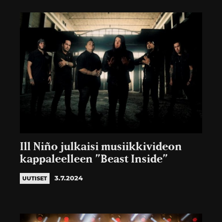
Ill Niño julkaisi musiikkivideon
kappaleelleen ”Beast Inside”
3.7.2024
UUTISET