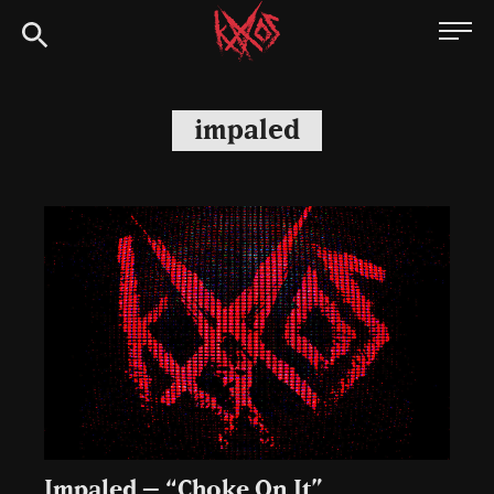
Siirry
Kaaoszine
suoraan
sisältöön
impaled
Impaled – “Choke On It”