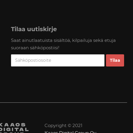
Tilaa uutiskirje
Saat ainutlaatuista sisältöä, kilpailuja sekä etuja
suoraan sähköpostiisi!
Copyright © 2021
Kaaos Digital Group Oy