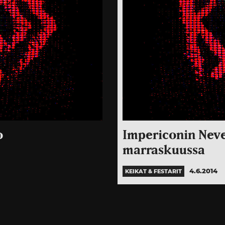
o
Impericonin Neve
marraskuussa
4.6.2014
KEIKAT & FESTARIT