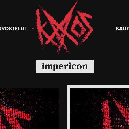
Kaaoszine
RVOSTELUT
KAU
impericon