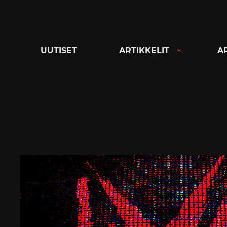
Siirry
suoraan
sisältöön
UUTISET
ARTIKKELIT
A