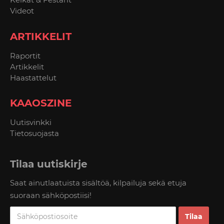
Videot
ARTIKKELIT
Raportit
Artikkelit
Haastattelut
KAAOSZINE
Uutisvinkki
Tietosuojasta
Tilaa uutiskirje
Saat ainutlaatuista sisältöä, kilpailuja sekä etuja
suoraan sähköpostiisi!