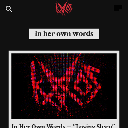
Siirry
Kaaoszine
suoraan
sisältöön
in her own words
In Her Own Words – ”Losing Sleep”