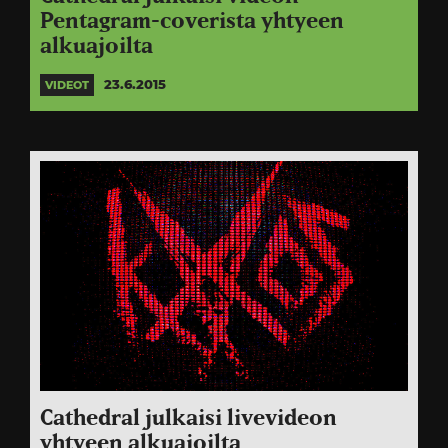
Pentagram-coverista yhtyeen
alkuajoilta
23.6.2015
VIDEOT
Cathedral julkaisi livevideon
yhtyeen alkuajoilta