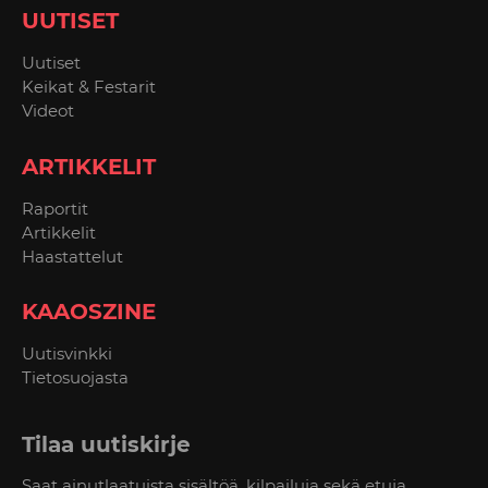
UUTISET
Uutiset
Keikat & Festarit
Videot
ARTIKKELIT
Raportit
Artikkelit
Haastattelut
KAAOSZINE
Uutisvinkki
Tietosuojasta
Tilaa uutiskirje
Saat ainutlaatuista sisältöä, kilpailuja sekä etuja