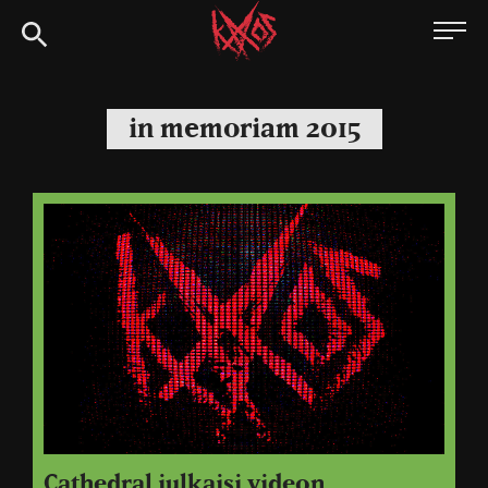
Siirry
Kaaoszine
suoraan
sisältöön
in memoriam 2015
Cathedral julkaisi videon