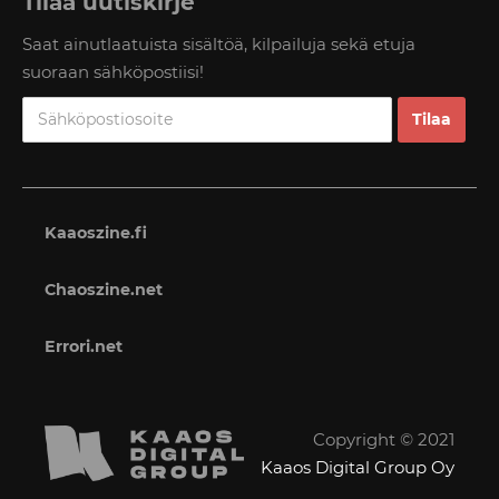
Tilaa uutiskirje
Saat ainutlaatuista sisältöä, kilpailuja sekä etuja
suoraan sähköpostiisi!
Kaaoszine.fi
Chaoszine.net
Errori.net
Copyright © 2021
Kaaos Digital Group Oy