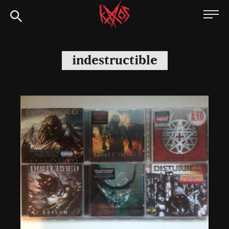
Siirry
Kaaoszine
suoraan
sisältöön
indestructible