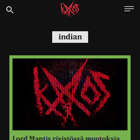
Siirry
Kaaoszine
suoraan
sisältöön
indian
Lord Mantis rivistössä muutoksia