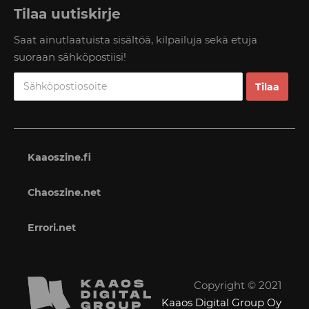
Tilaa uutiskirje
Saat ainutlaatuista sisältöä, kilpailuja sekä etuja
suoraan sähköpostiisi!
Kaaoszine.fi
Chaoszine.net
Errori.net
Copyright © 2021
Kaaos Digital Group Oy