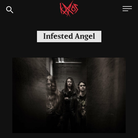
Siirry
Kaaoszine
suoraan
sisältöön
Infested Angel