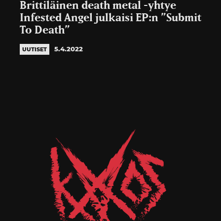
Brittiläinen death metal -yhtye
Infested Angel julkaisi EP:n ”Submit
To Death”
5.4.2022
UUTISET