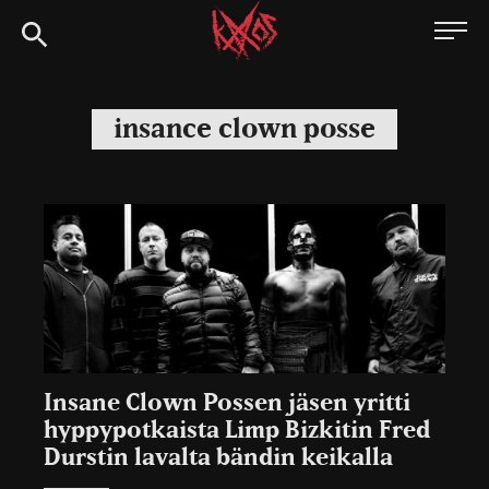
Siirry
Kaaoszine
suoraan
sisältöön
insance clown posse
Insane Clown Possen jäsen yritti
hyppypotkaista Limp Bizkitin Fred
Durstin lavalta bändin keikalla