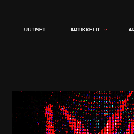
Siirry
suoraan
sisältöön
UUTISET
ARTIKKELIT
A