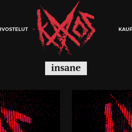
Kaaoszine
RVOSTELUT
KAU
insane