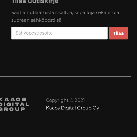
Tilaa uutiskirje
Saat ainutlaatuista sisältöä, kilpailuja sekä etuja
suoraan sähköpostiisi!
Copyright © 2021
Kaaos Digital Group Oy