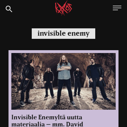
Siirry
Kaaoszine
suoraan
sisältöön
invisible enemy
Invisible Enemyltä uutta
materiaalia – mm. David