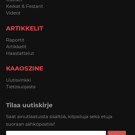
Keikat & Festarit
Videot
ARTIKKELIT
Raportit
Artikkelit
Haastattelut
KAAOSZINE
Uutisvinkki
Tietosuojasta
Tilaa uutiskirje
Saat ainutlaatuista sisältöä, kilpailuja sekä etuja
suoraan sähköpostiisi!