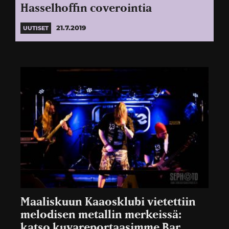
Hasselhoffin coverointia
21.7.2019
UUTISET
Maaliskuun Kaaosklubi vietettiin
melodisen metallin merkeissä:
katso kuvareportaasimme Bar