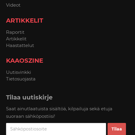
Videot
ARTIKKELIT
Raportit
Artikkelit
Haastattelut
KAAOSZINE
Uutisvinkki
Tietosuojasta
Tilaa uutiskirje
Saat ainutlaatuista sisältöä, kilpailuja sekä etuja
suoraan sähköpostiisi!