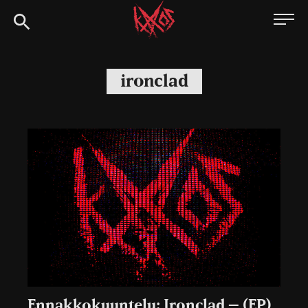
Siirry
Kaaoszine
suoraan
sisältöön
ironclad
Ennakkokuuntelu: Ironclad – (EP)