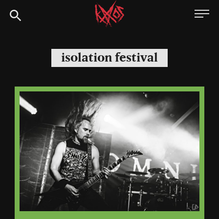
Siirry
Kaaoszine
suoraan
sisältöön
isolation festival