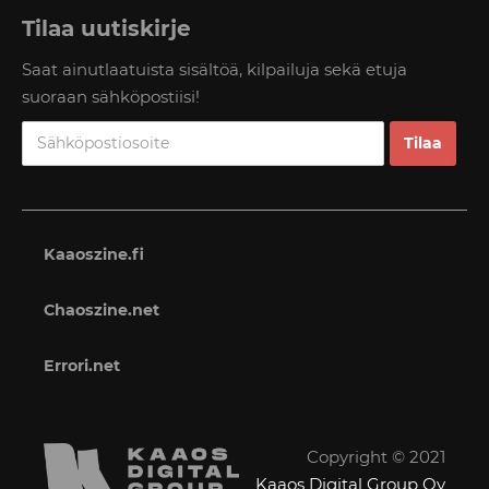
Tilaa uutiskirje
Saat ainutlaatuista sisältöä, kilpailuja sekä etuja
suoraan sähköpostiisi!
Kaaoszine.fi
Chaoszine.net
Errori.net
Copyright © 2021
Kaaos Digital Group Oy