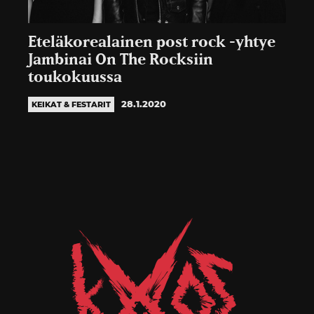
Eteläkorealainen post rock -yhtye
Jambinai On The Rocksiin
toukokuussa
28.1.2020
KEIKAT & FESTARIT