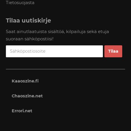
Tietosuojasta
Tilaa uutiskirje
Saat ainutlaatuista sisältöä, kilpailuja sekä etuja
suoraan sähköpostiisi!
Kaaoszine.fi
Chaoszine.net
Errori.net