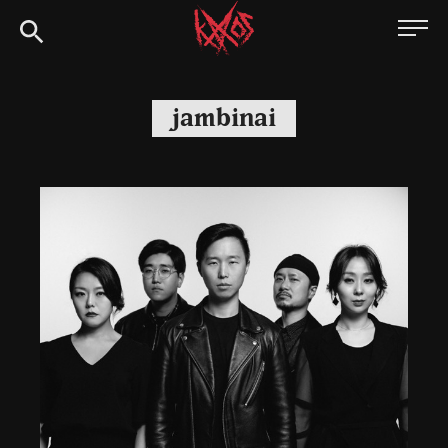
Siirry
Kaaoszine
suoraan
sisältöön
jambinai