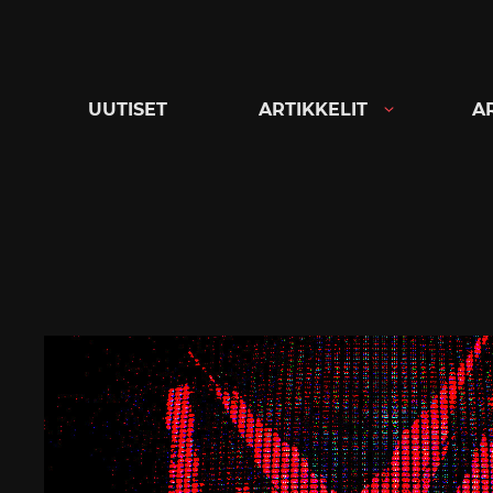
Siirry
suoraan
sisältöön
UUTISET
ARTIKKELIT
A