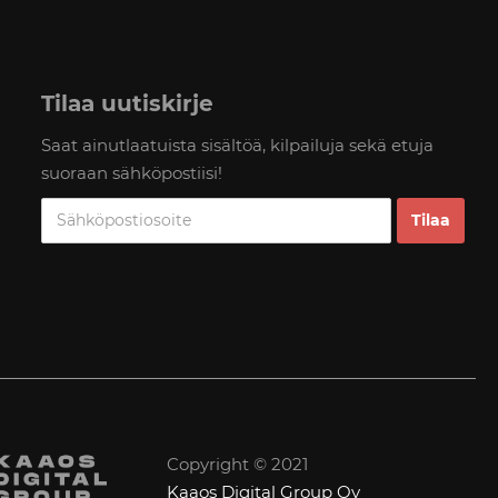
Tilaa uutiskirje
Saat ainutlaatuista sisältöä, kilpailuja sekä etuja
suoraan sähköpostiisi!
Copyright © 2021
Kaaos Digital Group Oy