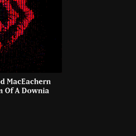
red MacEachern
em Of A Downia