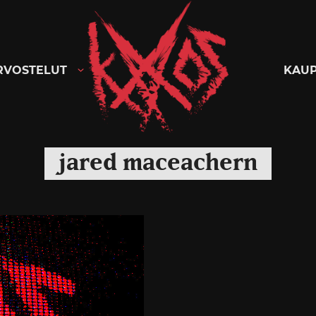
Kaaoszine
RVOSTELUT
KAU
jared maceachern