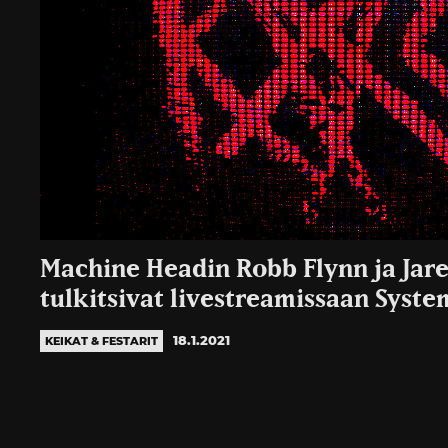
Machine Headin Robb Flynn ja Ja
tulkitsivat livestreamissaan Syst
18.1.2021
KEIKAT & FESTARIT