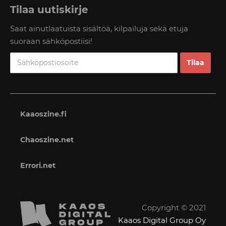
Tilaa uutiskirje
Saat ainutlaatuista sisältöä, kilpailuja sekä etuja
suoraan sähköpostiisi!
Kaaoszine.fi
Chaoszine.net
Errori.net
Copyright © 2021
Kaaos Digital Group Oy