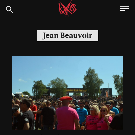
Siirry
Kaaoszine
suoraan
sisältöön
Jean Beauvoir