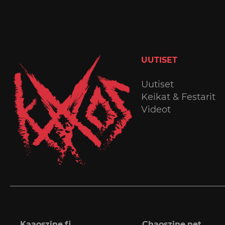
UUTISET
Uutiset
Keikat & Festarit
Videot
Kaaoszine.fi
Chaoszine.net