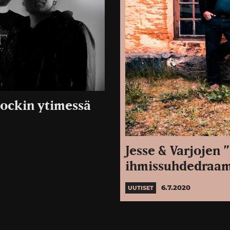
rockin ytimessä
Jesse & Varjojen
ihmissuhdedraam
6.7.2020
UUTISET