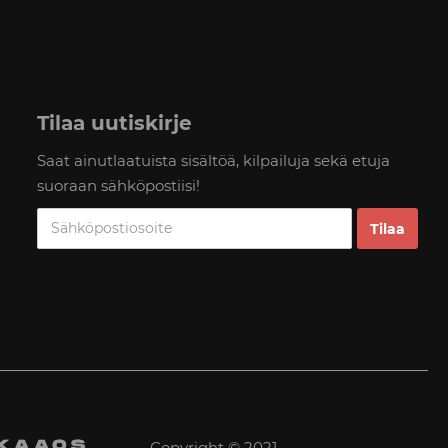
Tilaa uutiskirje
Saat ainutlaatuista sisältöä, kilpailuja sekä etuja
suoraan sähköpostiisi!
Copyright © 2021