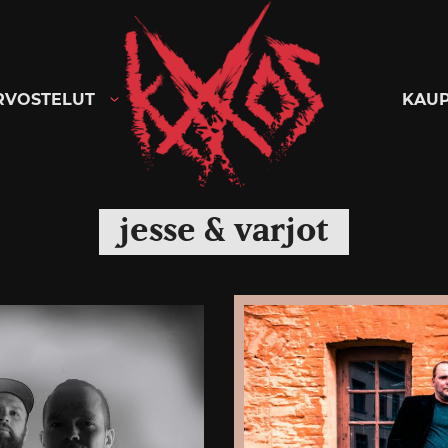
Kaaoszine
RVOSTELUT
KAU
jesse & varjot