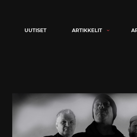
Siirry
suoraan
sisältöön
UUTISET
ARTIKKELIT
A