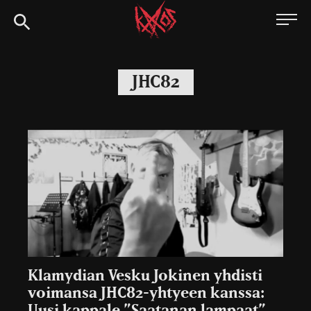
Siirry
Kaaoszine
suoraan
sisältöön
JHC82
Klamydian Vesku Jokinen yhdisti
voimansa JHC82-yhtyeen kanssa:
Uusi kappale ”Saatanan lampaat”