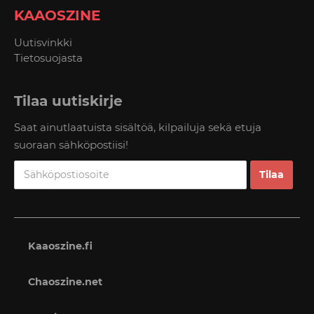
KAAOSZINE
Uutisvinkki
Tietosuojasta
Tilaa uutiskirje
Saat ainutlaatuista sisältöä, kilpailuja sekä etuja
suoraan sähköpostiisi!
Kaaoszine.fi
Chaoszine.net