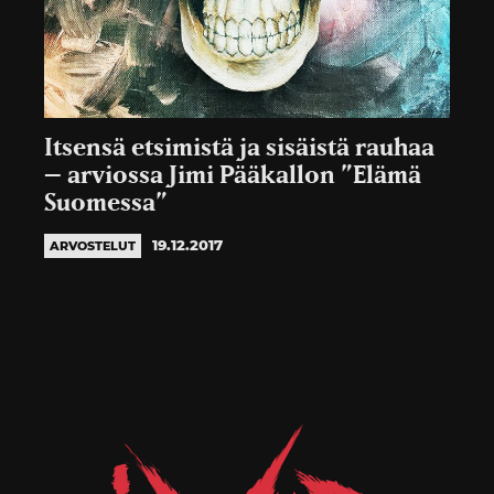
Itsensä etsimistä ja sisäistä rauhaa
– arviossa Jimi Pääkallon ”Elämä
Suomessa”
19.12.2017
ARVOSTELUT