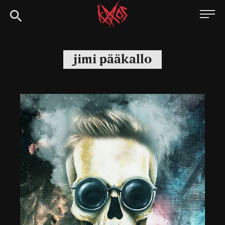
Siirry
Kaaoszine
suoraan
sisältöön
jimi pääkallo