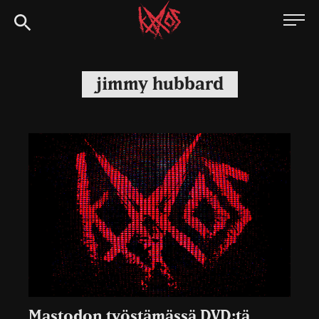
Siirry
Kaaoszine
suoraan
sisältöön
jimmy hubbard
Mastodon työstämässä DVD:tä