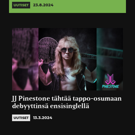
23.8.2024
UUTISET
JJ Pinestone tähtää tappo-osumaan
debyyttinsä ensisinglellä
13.3.2024
UUTISET