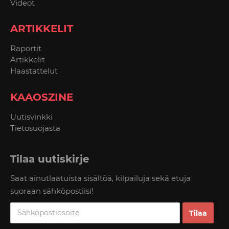
Videot
ARTIKKELIT
Raportit
Artikkelit
Haastattelut
KAAOSZINE
Uutisvinkki
Tietosuojasta
Tilaa uutiskirje
Saat ainutlaatuista sisältöä, kilpailuja sekä etuja
suoraan sähköpostiisi!