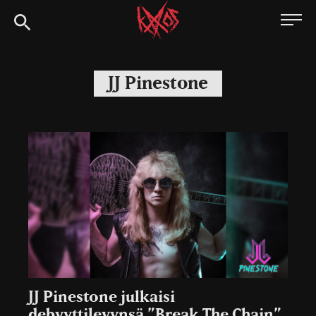
Siirry
Kaaoszine
suoraan
sisältöön
JJ Pinestone
JJ Pinestone julkaisi
debyyttilevynsä ”Break The Chain”