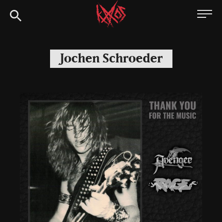
Siirry
Kaaoszine
suoraan
sisältöön
Jochen Schroeder