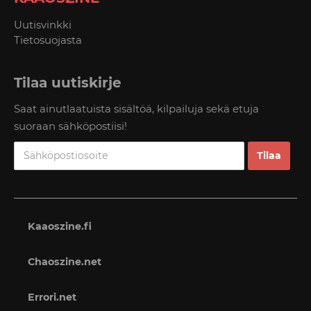
Uutisvinkki
Tietosuojasta
Tilaa uutiskirje
Saat ainutlaatuista sisältöä, kilpailuja sekä etuja
suoraan sähköpostiisi!
Kaaoszine.fi
Chaoszine.net
Errori.net