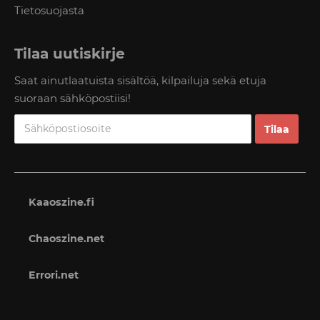
Tietosuojasta
Tilaa uutiskirje
Saat ainutlaatuista sisältöä, kilpailuja sekä etuja
suoraan sähköpostiisi!
Kaaoszine.fi
Chaoszine.net
Errori.net