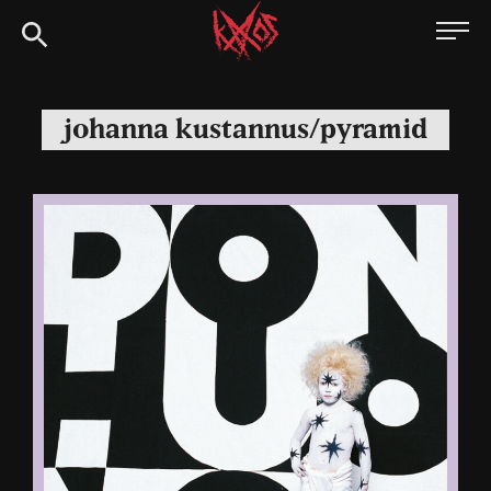
Siirry
Kaaoszine
suoraan
sisältöön
johanna kustannus/pyramid