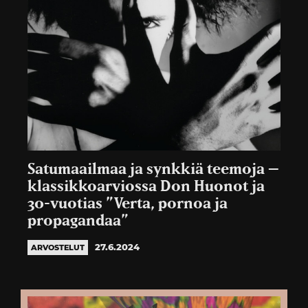
Satumaailmaa ja synkkiä teemoja –
klassikkoarviossa Don Huonot ja
30-vuotias ”Verta, pornoa ja
propagandaa”
27.6.2024
ARVOSTELUT