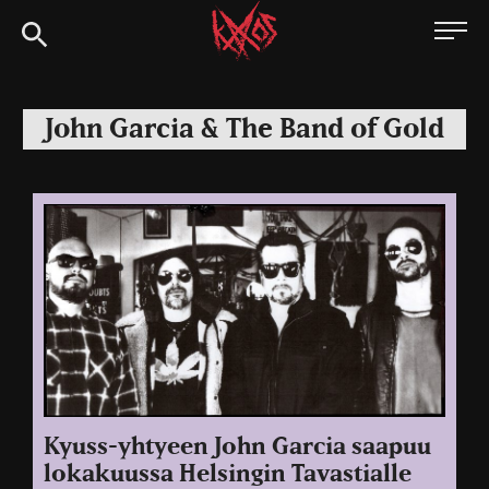
Siirry
Kaaoszine
suoraan
sisältöön
John Garcia & The Band of Gold
Kyuss-yhtyeen John Garcia saapuu
lokakuussa Helsingin Tavastialle