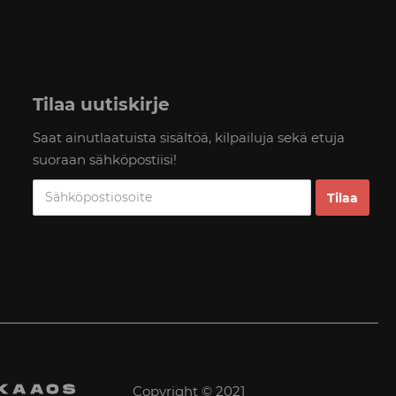
Tilaa uutiskirje
Saat ainutlaatuista sisältöä, kilpailuja sekä etuja
suoraan sähköpostiisi!
Copyright © 2021