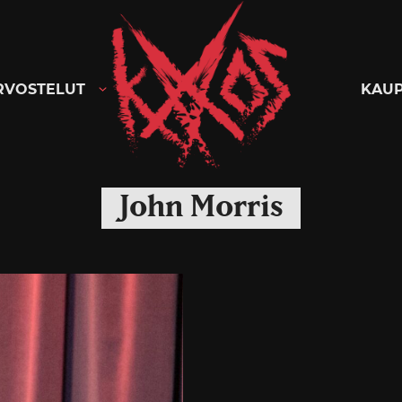
Kaaoszine
RVOSTELUT
KAU
John Morris