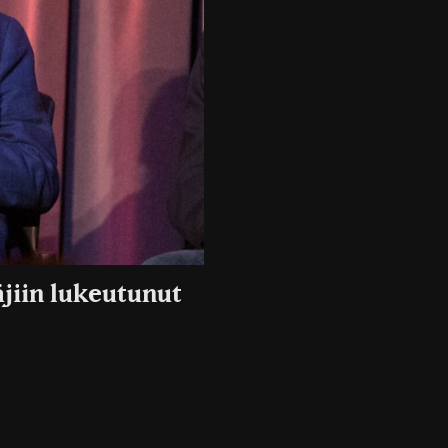
äjiin lukeutunut