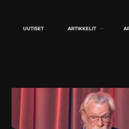
Siirry
suoraan
sisältöön
UUTISET
ARTIKKELIT
A