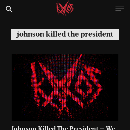
Siirry
Kaaoszine
suoraan
sisältöön
johnson killed the president
Johnson Killed The President – We