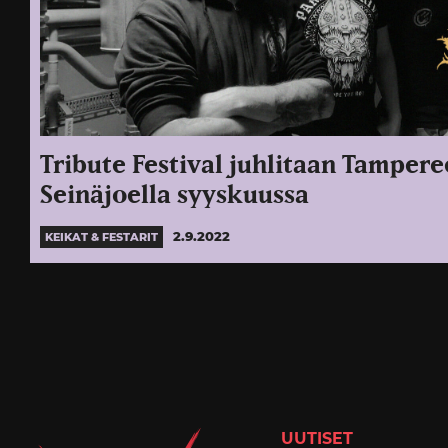
Tribute Festival juhlitaan Tamperee
Seinäjoella syyskuussa
2.9.2022
KEIKAT & FESTARIT
UUTISET