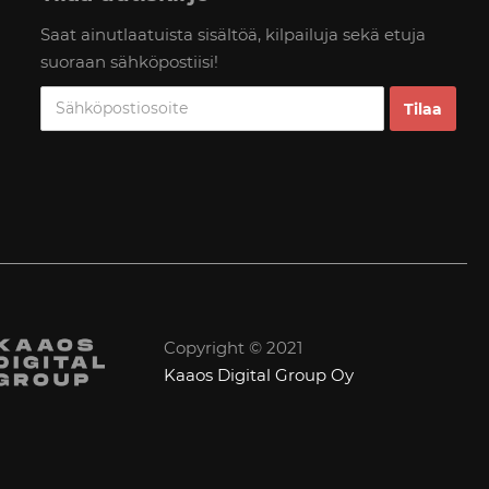
Saat ainutlaatuista sisältöä, kilpailuja sekä etuja
suoraan sähköpostiisi!
Copyright © 2021
Kaaos Digital Group Oy