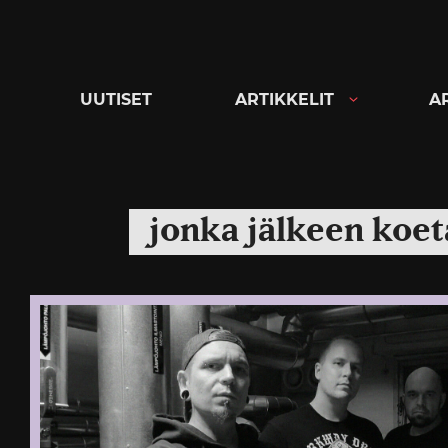
Siirry
suoraan
sisältöön
UUTISET
ARTIKKELIT
A
jonka jälkeen koet