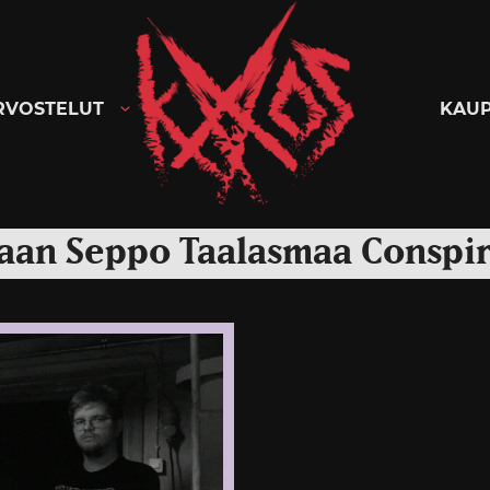
Kaaoszine
RVOSTELUT
KAU
aan Seppo Taalasmaa Conspir