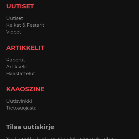
UUTISET
Uutiset
Keikat & Festarit
Videot
ARTIKKELIT
Raportit
Artikkelit
Haastattelut
KAAOSZINE
Uutisvinkki
Tietosuojasta
Tilaa uutiskirje
Saat ainutlaatuista sisältöä, kilpailuja sekä etuja