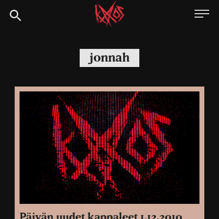
Siirry
Kaaoszine
suoraan
sisältöön
jonnah
Päivän uudet kappaleet 1.12.2010