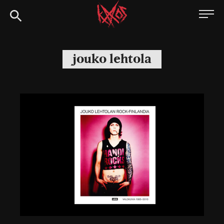
Siirry
Kaaoszine
suoraan
sisältöön
jouko lehtola