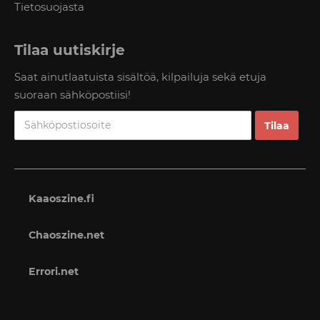
Tietosuojasta
Tilaa uutiskirje
Saat ainutlaatuista sisältöä, kilpailuja sekä etuja
suoraan sähköpostiisi!
Kaaoszine.fi
Chaoszine.net
Errori.net